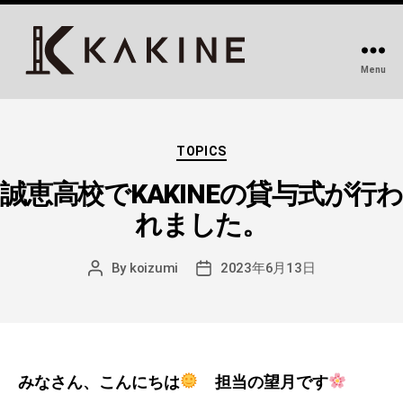
Menu
KAKINE-
カ
キ
Categories
ネ-
TOPICS
｜
誠恵高校でKAKINEの貸与式が行わ
デ
ス
れました。
ク
周
By
koizumi
2023年6月13日
Post
Post
り
author
date
を
変
え
る
みなさん、こんにちは
担当の望月です
DIY