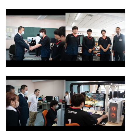
型
機
能
フ
レ
ー
ム