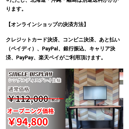
型
ります。
機
能
フ
【オンラインショップの決済方法】
レ
ー
クレジットカード決済、コンビニ決済、あと払い
ム
（ペイディ）、PayPal、銀行振込、キャリア決
済、PayPay、楽天ペイがご利用頂けます。