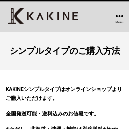
Menu
KAKINE-
カ
キ
ネ-
シンプルタイプのご購入方法
｜
デ
ス
ク
周
KAKINEシンプルタイプはオンラインショップより
り
を
ご購入いただけます。
変
え
全国発送可能・送料込みのお値段です。
る
DIY
※ただし、北海道・沖縄・離島は別途送料がかか