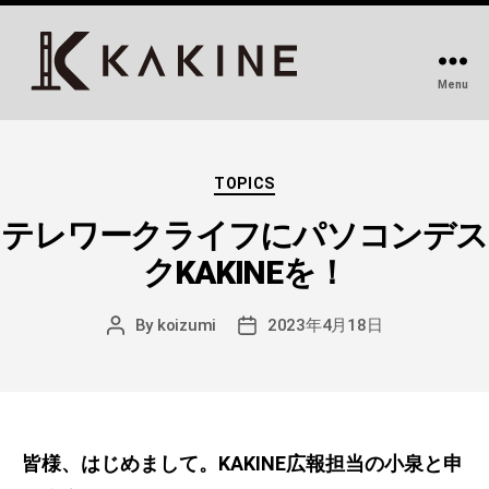
Menu
KAKINE-
カ
キ
Categories
ネ-
TOPICS
｜
テレワークライフにパソコンデス
デ
ス
クKAKINEを！
ク
周
By
koizumi
2023年4月18日
Post
Post
り
author
date
を
変
え
る
皆様、はじめまして。KAKINE広報担当の小泉と申
DIY