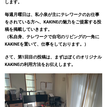
します。
型
機
能
毎週月曜日は、私小泉が主にテレワークのお仕事
フ
をされている方へ、KAKINEの魅力をご提案する投
レ
稿を掲載していきます。
ー
ム
（私自身、テレワークで自宅のリビングの一角に
KAKINEを置いて、仕事をしております。）
さて、第1回目の投稿は、まずはぼくのオリジナル
KAKINEの利用方法をお伝えします。