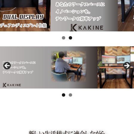
型
機
能
フ
レ
ー
ム