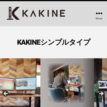
Menu
KAKINE-
カ
キ
ネ-
KAKINEシンプルタイプ
｜
デ
ス
ク
周
り
を
変
え
る
DIY